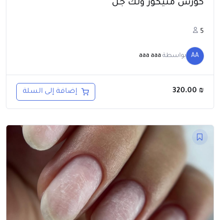
كورس منيكور ولك جل
5
AA
بواسطة
aaa aaa
320.00
₪
إضافة إلى السلة