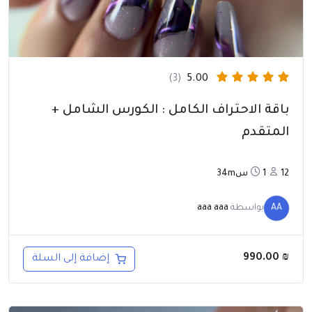
(3)
5.00
باقة الاحتراف الكامل : الكورس الشامل +
المتقدم
12
1س34m
AA
بواسطة
aaa aaa
990.00
₪
إضافة إلى السلة