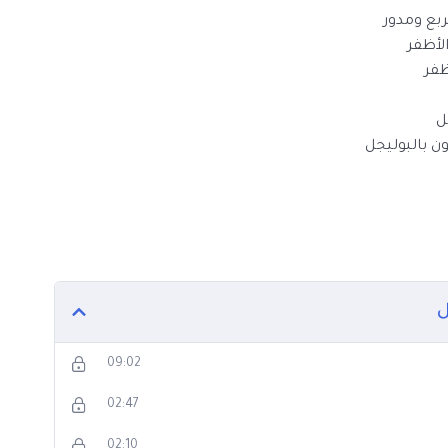
بع ومدور
لأظفر
ظفر
ل
 بالبوليجل
ل
09:02
02:47
02:10